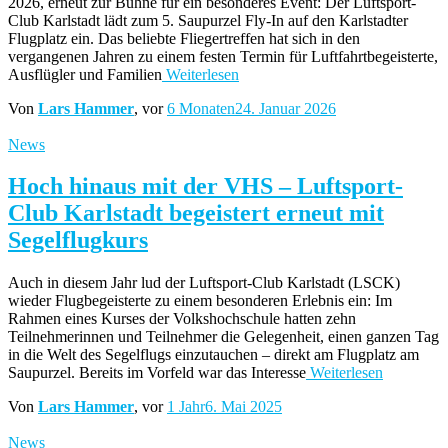
2026, erneut zur Bühne für ein besonderes Event: Der Luftsport-
Club Karlstadt lädt zum 5. Saupurzel Fly-In auf den Karlstadter
Flugplatz ein. Das beliebte Fliegertreffen hat sich in den
vergangenen Jahren zu einem festen Termin für Luftfahrtbegeisterte,
Ausflügler und Familien
Weiterlesen
Von
Lars Hammer
, vor
6 Monaten
24. Januar 2026
News
Hoch hinaus mit der VHS – Luftsport-
Club Karlstadt begeistert erneut mit
Segelflugkurs
Auch in diesem Jahr lud der Luftsport-Club Karlstadt (LSCK)
wieder Flugbegeisterte zu einem besonderen Erlebnis ein: Im
Rahmen eines Kurses der Volkshochschule hatten zehn
Teilnehmerinnen und Teilnehmer die Gelegenheit, einen ganzen Tag
in die Welt des Segelflugs einzutauchen – direkt am Flugplatz am
Saupurzel. Bereits im Vorfeld war das Interesse
Weiterlesen
Von
Lars Hammer
, vor
1 Jahr
6. Mai 2025
News